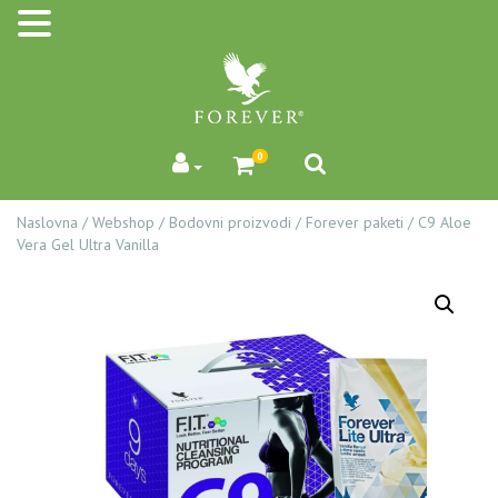
0
Naslovna
/
Webshop
/
Bodovni proizvodi
/
Forever paketi
/
C9 Aloe
Vera Gel Ultra Vanilla