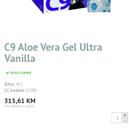
C9 Aloe Vera Gel Ultra
Vanilla
DOSTUPNO
Šifra:
475
CC bodovi:
0.500
315,61
KM
PDV uključen u cijenu
C9
Aloe
Vera
299,83
KM