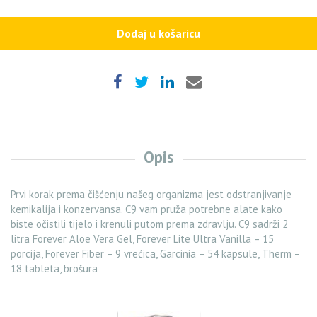
Gel
Ultra
Dodaj u košaricu
Vanilla
quantity
Opis
Prvi korak prema čišćenju našeg organizma jest odstranjivanje
kemikalija i konzervansa. C9 vam pruža potrebne alate kako
biste očistili tijelo i krenuli putom prema zdravlju. C9 sadrži 2
litra Forever Aloe Vera Gel, Forever Lite Ultra Vanilla – 15
porcija, Forever Fiber – 9 vrećica, Garcinia – 54 kapsule, Therm –
18 tableta, brošura