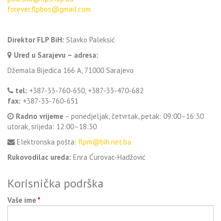
forever.flpbos@gmail.com
Direktor FLP BiH:
Slavko Paleksić
Ured u Sarajevu – adresa:
Džemala Bijedića 166 A, 71000 Sarajevo
tel:
+387-33-760-650, +387-33-470-682
fax:
+387-33-760-651
Radno vrijeme
– ponedjeljak, četvrtak, petak: 09:00–16:30
utorak, srijeda: 12:00–18:30
Elektronska pošta:
flpm@bih.net.ba
Rukovodilac ureda:
Enra Ćurovac-Hadžović
Korisnička podrška
Vaše ime
*