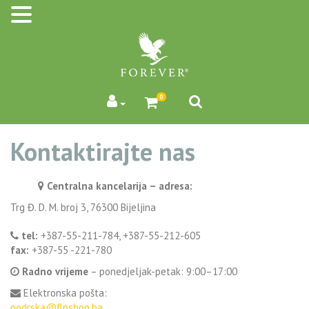
0
Kontaktirajte nas
Centralna kancelarija – adresa:
Trg Đ. D. M. broj 3, 76300 Bijeljina
tel:
+387-55-211-784, +387-55-212-605
fax:
+387-55 -221-780
Radno vrijeme
– ponedjeljak-petak: 9:00–17:00
Elektronska pošta:
podrska@flpshop.ba