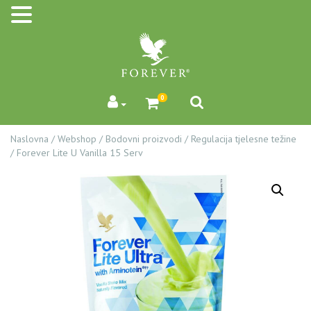
0
Naslovna
/
Webshop
/
Bodovni proizvodi
/
Regulacija tjelesne težine
/
Forever Lite U Vanilla 15 Serv