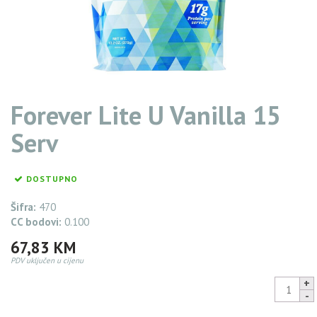
Forever Lite U Vanilla 15
Serv
DOSTUPNO
Šifra:
470
CC bodovi:
0.100
67,83
KM
PDV uključen u cijenu
Forever
Lite
U
64,44
KM