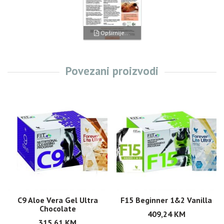
Opširnije...
Povezani proizvodi
C9 Aloe Vera Gel Ultra
F15 Beginner 1&2 Vanilla
Chocolate
409,24
KM
315,61
KM