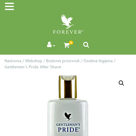
0
Naslovna
/
Webshop
/
Bodovni proizvodi
/
Osobna higijena
/
Gentlemen`s Pride After Shave