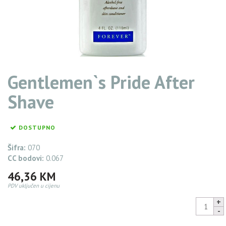
Gentlemen`s Pride After
Shave
DOSTUPNO
Šifra:
070
CC bodovi:
0.067
46,36
KM
PDV uključen u cijenu
Gentlem
Pride
After
44,04
KM