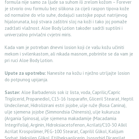
formula nije samo za ljude sa suhom ili zrelom kožom – Forever
je stvorio ovu formulu bez silikona za cijeli raspon tipova kože
od normalne do vrlo suhe, dodajući sastojke poput natrijevog
hijalorunata, koji stvara zaštitni sloj na koži i tako joj pomaže
zadržati vlažnost. Aloe Body Lotion također sadrži suptilni i
univerzalno privlačni cvjetni miris.
Kada vam je potreban dnevni losion koji će vašu kožu učiniti
mekom i svilenkastom, ali nikada masnom, pobrinite se da vam je
pri ruci Aloe Body Lotion.
Upute za upotrebu:
Nanesite na kožu i nježno utrljajte losion
do potpunog upijanja.
Sastav:
Aloe Barbadensis sok iz lista, voda, Caprilic/Capric
Triglicerid, Propanediol, C13-16 Isoparafin, Gliceril Stearat, Heptil
Undecilenat, Hidrolizirani estri jojobe, ulje ruže (Rosa Canina),
ulje sjemena jojobe (Simmondsia Chinensis), ulje kukuruza
(Argania Spinosa), ulje sjemena makadamije (Macadamia
Integrifolia), Arginin, Hidroksiacetofenon, Acrilati/C10-30 Alkil
Acrilat Krospolimer, PEG-100 Stearat, Caprilil Glikol, Kalijum
Sorbat, Heksilen Glikol, Etilheksaglicerin, Isosorbid Dicaprilat,