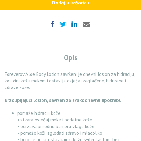
Dodaj u košaricu
Opis
Foreverov Aloe Body Lotion savršeni je dnevni losion za hidraciju,
koji čini kožu mekom i ostavlja osjećaj zaglađene, hidrirane i
zdrave kože.
Brzoupijajući losion, savršen za svakodnevnu upotrebu
pomaže hidraciji kože
• stvara osjećaj meke i podatne kože
• održava prirodnu barijeru vlage kože
• pomaže koži izgledati zdravo i mladoliko
• brzo se upija, ostavljajući kožu svilenkastom, bez