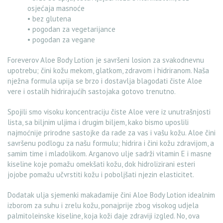
osjećaja masnoće
• bez glutena
• pogodan za vegetarijance
• pogodan za vegane
Foreverov Aloe Body Lotion je savršeni losion za svakodnevnu
upotrebu; čini kožu mekom, glatkom, zdravom i hidriranom. Naša
nježna formula upija se brzo i dostavlja blagodati čiste Aloe
vere i ostalih hidrirajućih sastojaka gotovo trenutno.
Spojili smo visoku koncentraciju čiste Aloe vere iz unutrašnjosti
lista, sa biljnim uljima i drugim biljem, kako bismo uposlili
najmoćnije prirodne sastojke da rade za vas i vašu kožu. Aloe čini
savršenu podlogu za našu formulu; hidrira i čini kožu zdravijom, a
samim time i mladolikom. Arganovo ulje sadrži vitamin E i masne
kiseline koje pomažu omekšati kožu, dok hidrolizirani esteri
jojobe pomažu učvrstiti kožu i poboljšati njezin elasticitet.
Dodatak ulja sjemenki makadamije čini Aloe Body Lotion idealnim
izborom za suhu i zrelu kožu, ponajprije zbog visokog udjela
palmitoleinske kiseline, koja koži daje zdraviji izgled. No, ova