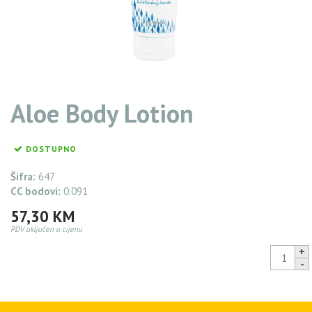
Aloe Body Lotion
DOSTUPNO
Šifra:
647
CC bodovi:
0.091
57,30
KM
PDV uključen u cijenu
Aloe
Body
Lotion
54,44
KM
quantity