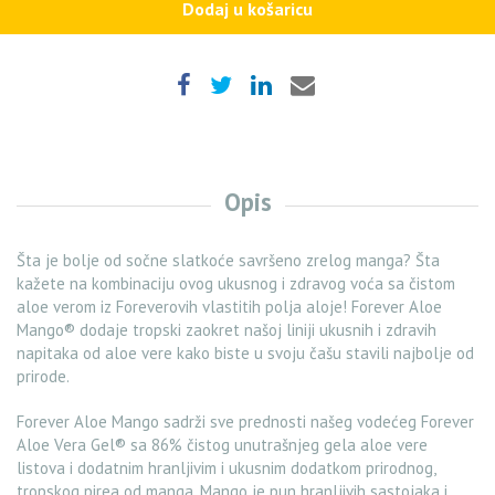
Dodaj u košaricu
Opis
Šta je bolje od sočne slatkoće savršeno zrelog manga? Šta
kažete na kombinaciju ovog ukusnog i zdravog voća sa čistom
aloe verom iz Foreverovih vlastitih polja aloje! Forever Aloe
Mango® dodaje tropski zaokret našoj liniji ukusnih i zdravih
napitaka od aloe vere kako biste u svoju čašu stavili najbolje od
prirode.
Forever Aloe Mango sadrži sve prednosti našeg vodećeg Forever
Aloe Vera Gel® sa 86% čistog unutrašnjeg gela aloe vere
listova i dodatnim hranljivim i ukusnim dodatkom prirodnog,
tropskog pirea od manga. Mango je pun hranljivih sastojaka i