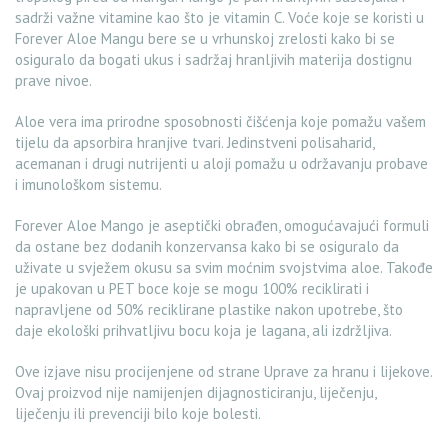
sadrži važne vitamine kao što je vitamin C. Voće koje se koristi u
Forever Aloe Mangu bere se u vrhunskoj zrelosti kako bi se
osiguralo da bogati ukus i sadržaj hranljivih materija dostignu
prave nivoe.
Aloe vera ima prirodne sposobnosti čišćenja koje pomažu vašem
tijelu da apsorbira hranjive tvari. Jedinstveni polisaharid,
acemanan i drugi nutrijenti u aloji pomažu u održavanju probave
i imunološkom sistemu.
Forever Aloe Mango je aseptički obrađen, omogućavajući formuli
da ostane bez dodanih konzervansa kako bi se osiguralo da
uživate u svježem okusu sa svim moćnim svojstvima aloe. Takođe
je upakovan u PET boce koje se mogu 100% reciklirati i
napravljene od 50% reciklirane plastike nakon upotrebe, što
daje ekološki prihvatljivu bocu koja je lagana, ali izdržljiva.
Ove izjave nisu procijenjene od strane Uprave za hranu i lijekove.
Ovaj proizvod nije namijenjen dijagnosticiranju, liječenju,
liječenju ili prevenciji bilo koje bolesti.