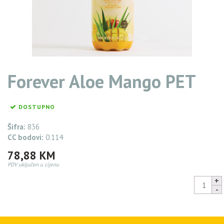
Forever Aloe Mango PET
DOSTUPNO
Šifra:
836
CC bodovi:
0.114
78,88
KM
PDV uključen u cijenu
Forever
Aloe
Mango
74,94
KM
PET
quantity