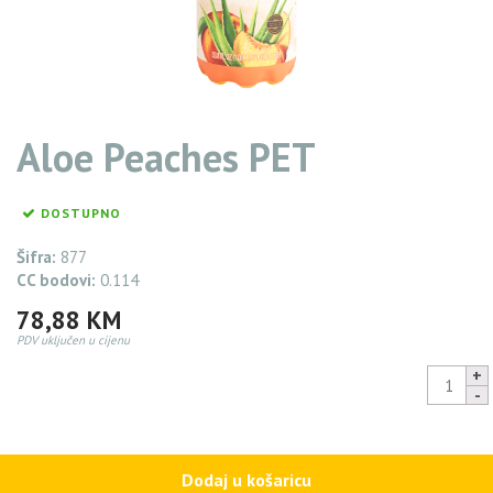
Aloe Peaches PET
DOSTUPNO
Šifra:
877
CC bodovi:
0.114
78,88
KM
PDV uključen u cijenu
Aloe
Peaches
PET
74,94
KM
quantity
Dodaj u košaricu