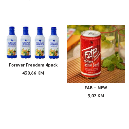
Forever Freedom 4pack
430,66
KM
FAB – NEW
9,02
KM