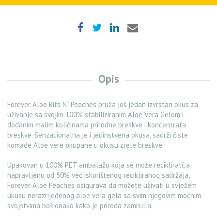
Opis
Forever Aloe Bits N` Peaches pruža još jedan izvrstan okus za
uživanje sa svojim 100% stabiliziranim Aloe Vera Gelom i
dodanim malim količinama prirodne breskve i koncentrata
breskve. Senzacionalna je i jedinstvena okusa, sadrži čiste
komade Aloe vere okupane u okusu zrele breskve.
Upakovan u 100% PET ambalažu koja se može reciklirati, a
napravljenu od 50% već iskorištenog recikliranog sadržaja,
Forever Aloe Peaches osigurava da možete uživati ​​u svježem
ukusu nerazrijeđenog aloe vera gela sa svim njegovim moćnim
svojstvima baš onako kako je priroda zamislila.