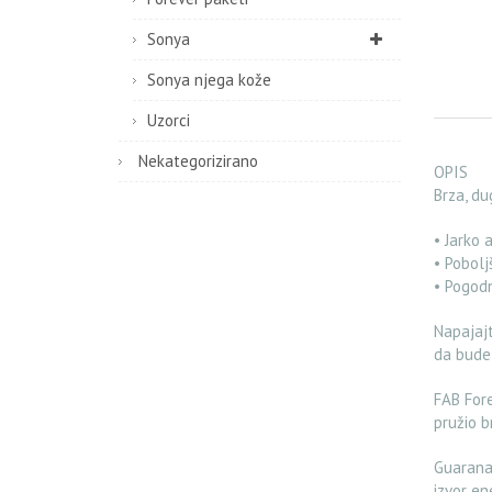
Sonya
Sonya njega kože
Uzorci
Nekategorizirano
OPIS
Brza, du
• Jarko 
• Pobolj
• Pogod
Napajajt
da budet
FAB Fore
pružio b
Guarana 
izvor en