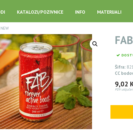
DI
KATALOZI/POZIVNICE
INFO
MATERIJALI
– NEW
FAB
DOST
Šifra:
82
CC bodo
9,02
PDV uključen