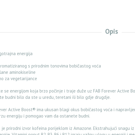
Opis
gotrajna energija
aromatiziranog s prirodnim tonovima bobičastog voća
šane aminokiseline
no za vegetarijance
e se energijom koja brzo počinje i traje duže uz FAB Forever Active B
e budni bilo da ste u uredu, teretani ili bilo gdje drugdje.
ver Active Boost® ima ukusan blagi okus bobičastog voća i napravljen
rzu energiju i pomogao vam da ostanete budni.
je prirodni izvor kofeina porijeklom iz Amazone. Ekstrahujući snagu 
ergije. Vitamini poput B2, B3, B6 i B12 igraju važnu ulogu u energiji i m