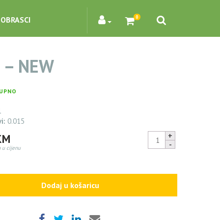
0
OBRASCI
 – NEW
UPNO
1
vi:
0.015
FAB
KM
-
 u cijenu
NEW
8,57
KM
quantity
Dodaj u košaricu