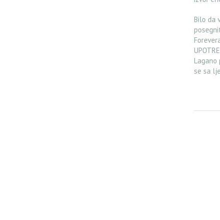
Bilo da 
posegnit
Forevera
UPOTRE
Lagano p
se sa lj