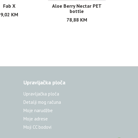
Fab X
Aloe Berry Nectar PET
bottle
9,02
KM
78,88
KM
Upravljačka ploča
Upravljačka ploča
Detalji mog računa
Moje narudžbe
Moje adrese
Moji CC bodovi