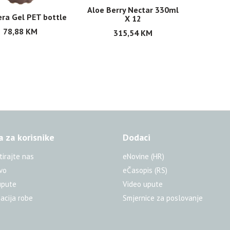
Aloe Berry Nectar 330ml
era Gel PET bottle
X 12
78,88
KM
315,54
KM
a za korisnike
Dodaci
tirajte nas
eNovine (HR)
vo
eČasopis (RS)
upute
Video upute
acija robe
Smjernice za poslovanje