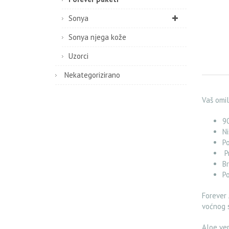
Sonya
Sonya njega kože
Uzorci
Nekategorizirano
Vaš omil
90
Ni
P
Pr
Br
Po
Forever 
voćnog s
Aloe ver