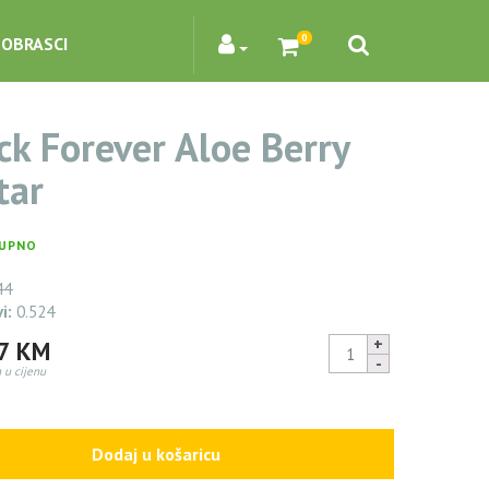
0
OBRASCI
ck Forever Aloe Berry
tar
UPNO
44
vi:
0.524
4pack
47
KM
Forever
 u cijenu
Aloe
299,70
KM
Berry
Nectar
Dodaj u košaricu
quantity