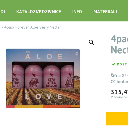
DI
KATALOZI/POZIVNICE
INFO
MATERIJALI
i
/
4pack Forever Aloe Berry Nectar
4pa
Nec
DOST
Šifra:
83
CC bodo
315,
PDV uključen