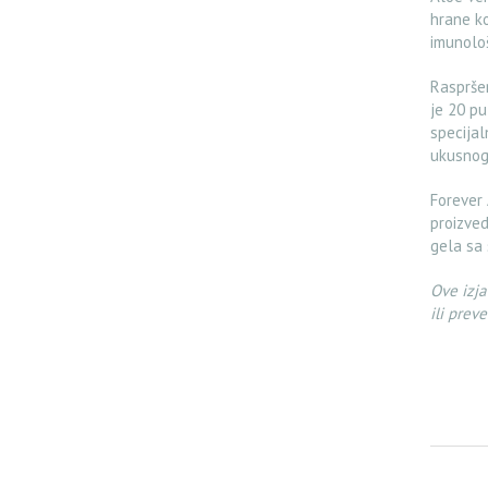
hrane ko
imunolo
Raspršen
je 20 pu
specijal
ukusnog
Forever 
proizved
gela sa 
Ove izja
ili preve