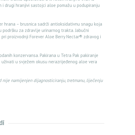
 i drugi hranjivi sastojci aloe pomažu u podupiranju
er hrana – brusnica sadrži antioksidativnu snagu koja
u podršku za zdravlje urinarnog trakta. Jabučni
e pri proizvodnji Forever Aloe Berry Nectar® zdravog i
odanih konzervansa. Pakirana u Tetra Pak pakiranje
uživati ​​u svježem okusu nerazrijeđenog aloe vera
 nije namijenjen dijagnosticiranju, tretmanu, liječenju
di