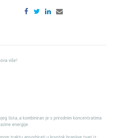
dova više!
jeg lista, a kombiniran je s prirodnim koncentratima
azine energije.
m traktu apsorbirati u krvotok hranjive tvari iz