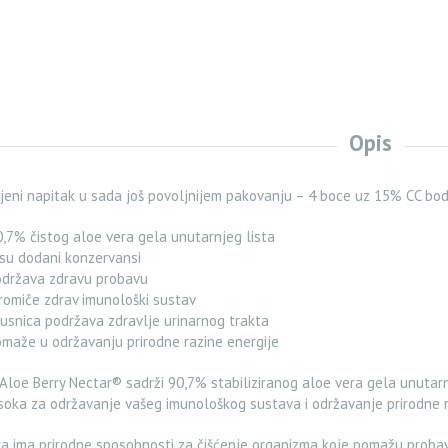
Opis
jeni napitak u sada još povoljnijem pakovanju – 4 boce uz 15% CC bo
,7% čistog aloe vera gela unutarnjeg lista
su dodani konzervansi
održava zdravu probavu
omiče zdrav imunološki sustav
usnica podržava zdravlje urinarnog trakta
maže u održavanju prirodne razine energije
Aloe Berry Nectar® sadrži 90,7% stabiliziranog aloe vera gela unutarn
oka za održavanje vašeg imunološkog sustava i održavanje prirodne r
a ima prirodne sposobnosti za čišćenje organizma koje pomažu probavno