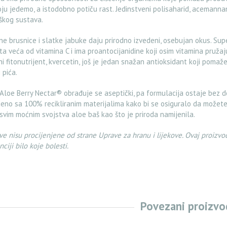
ju jedemo, a istodobno potiču rast. Jedinstveni polisaharid, acemannan
škog sustava.
e brusnice i slatke jabuke daju prirodno izvedeni, osebujan okus. Sup
ta veća od vitamina C i ima proantocijanidine koji osim vitamina pružaj
ni fitonutrijent, kvercetin, još je jedan snažan antioksidant koji pomaž
 pića.
Aloe Berry Nectar® obrađuje se aseptički, pa formulacija ostaje bez d
eno sa 100% recikliranim materijalima kako bi se osiguralo da možete 
svim moćnim svojstva aloe baš kao što je priroda namijenila.
ve nisu procijenjene od strane Uprave za hranu i lijekove. Ovaj proizvod
nciji bilo koje bolesti.
Povezani proizvo