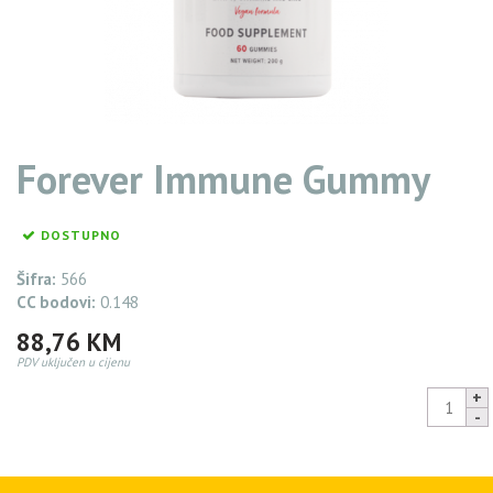
Forever Immune Gummy
DOSTUPNO
Šifra:
566
CC bodovi:
0.148
88,76
KM
PDV uključen u cijenu
Forever
Immune
Gummy
84,32
KM
quantity