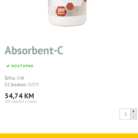
Absorbent-C
DOSTUPNO
Šifra:
048
CC bodovi:
0.079
54,74
KM
PDV uključen u cijenu
Absorbe
C
quantity
52,00
KM