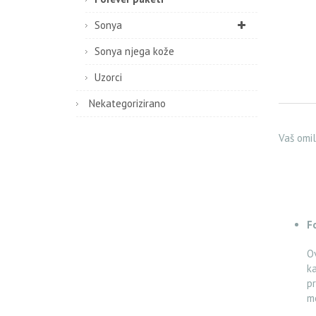
Sonya
Sonya njega kože
Uzorci
Nekategorizirano
Vaš omil
F
Ov
ka
pr
m