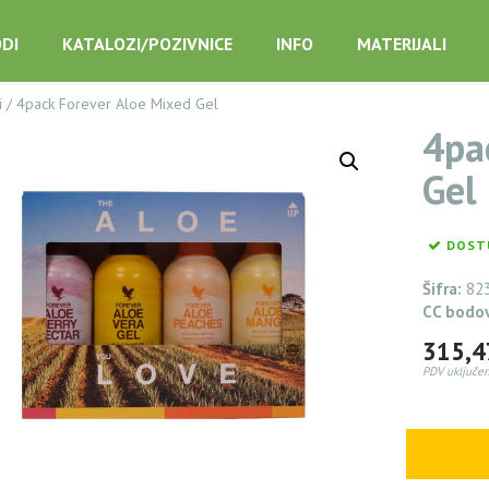
DI
KATALOZI/POZIVNICE
INFO
MATERIJALI
i
/
4pack Forever Aloe Mixed Gel
4pa
Gel
DOST
Šifra:
82
CC bodo
315,
PDV uključen