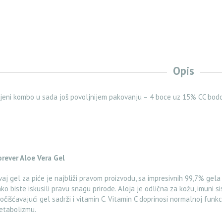
Opis
jeni kombo u sada još povoljnijem pakovanju – 4 boce uz 15% CC bod
orever Aloe Vera Gel
aj gel za piće je najbliži pravom proizvodu, sa impresivnih 99,7% gela
ko biste iskusili pravu snagu prirode. Aloja je odlična za kožu, imuni 
očišćavajući gel sadrži i vitamin C. Vitamin C doprinosi normalnoj fu
etabolizmu.