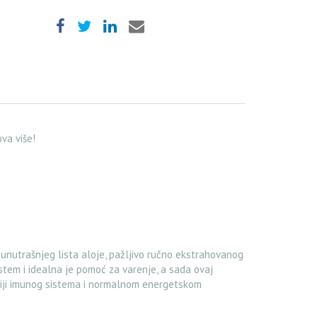
ova više!
 unutrašnjeg lista aloje, pažljivo ručno ekstrahovanog
sistem i idealna je pomoć za varenje, a sada ovaj
nkciji imunog sistema i normalnom energetskom