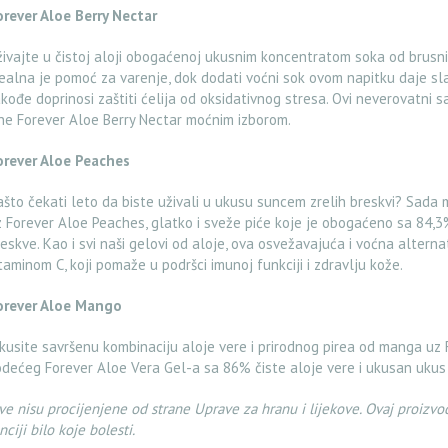
orever Aloe Berry Nectar
ivajte u čistoj aloji obogaćenoj ukusnim koncentratom soka od brusnice
ealna je pomoć za varenje, dok dodati voćni sok ovom napitku daje slat
kođe doprinosi zaštiti ćelija od oksidativnog stresa. Ovi neverovatni s
ne Forever Aloe Berry Nectar moćnim izborom.
orever Aloe Peaches
što čekati leto da biste uživali u ukusu suncem zrelih breskvi? Sada
 Forever Aloe Peaches, glatko i sveže piće koje je obogaćeno sa 84,3
eskve. Kao i svi naši gelovi od aloje, ova osvežavajuća i voćna altern
taminom C, koji pomaže u podršci imunoj funkciji i zdravlju kože.
orever Aloe Mango
kusite savršenu kombinaciju aloje vere i prirodnog pirea od manga uz 
dećeg Forever Aloe Vera Gel-a sa 86% čiste aloje vere i ukusan ukus
ve nisu procijenjene od strane Uprave za hranu i lijekove. Ovaj proizvod
nciji bilo koje bolesti.