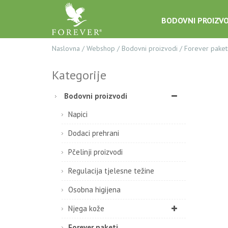
BODOVNI PROIZVO
Naslovna
/
Webshop
/
Bodovni proizvodi
/
Forever paket
Kategorije
Bodovni proizvodi
Napici
Dodaci prehrani
Pčelinji proizvodi
Regulacija tjelesne težine
Osobna higijena
Njega kože
Forever paketi