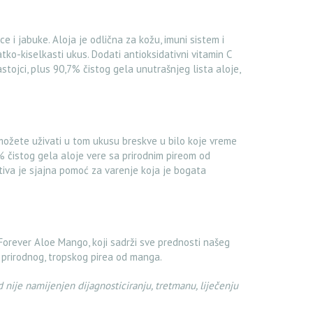
 i jabuke. Aloja je odlična za kožu, imuni sistem i
ko-kiselkasti ukus. Dodati antioksidativni vitamin C
astojci, plus 90,7% čistog gela unutrašnjeg lista aloje,
 možete uživati u tom ukusu breskve u bilo koje vreme
% čistog gela aloje vere sa prirodnim pireom od
ativa je sjajna pomoć za varenje koja je bogata
Forever Aloe Mango, koji sadrži sve prednosti našeg
 prirodnog, tropskog pirea od manga.
 nije namijenjen dijagnosticiranju, tretmanu, liječenju