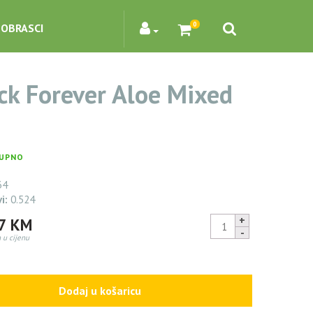
0
OBRASCI
ck Forever Aloe Mixed
UPNO
34
vi:
0.524
4pack
47
KM
Forever
 u cijenu
Aloe
299,70
KM
Mixed
Gel
Dodaj u košaricu
quantity