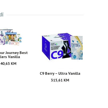
di
our Journey Best
lers Vanilla
740,63
KM
C9 Berry – Ultra Vanilla
315,61
KM