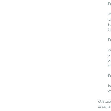
F
Už
id
ta
či
F
Za
uz
br
vi
F
Is
vo
Ove izja
ili preve